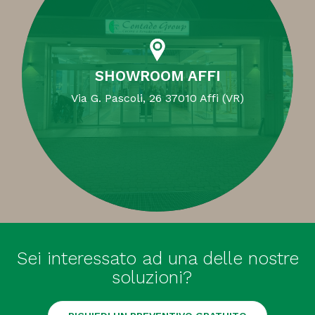
SHOWROOM AFFI
Via G. Pascoli, 26 37010 Affi (VR)
Sei interessato ad una delle nostre
soluzioni?