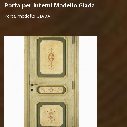
Porta per Interni Modello Giada
Porta modello GIADA.