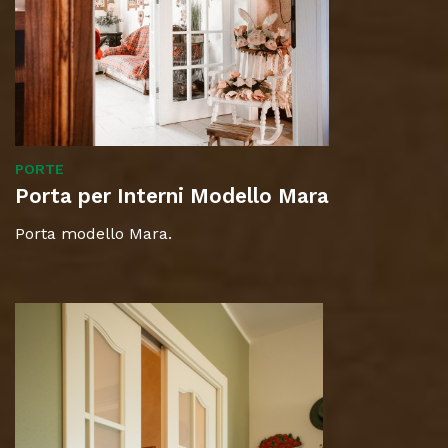
PORTE
Porta per Interni Modello Mara
Porta modello Mara.