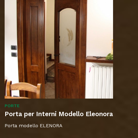
PORTE
Porta per Interni Modello Eleonora
Porta modello ELENORA