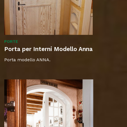
PORTE
Porta per Interni Modello Anna
Porta modello ANNA.