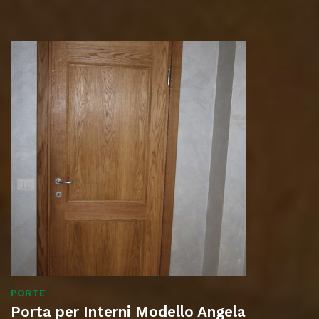
PORTE
Porta per Interni Modello Angela