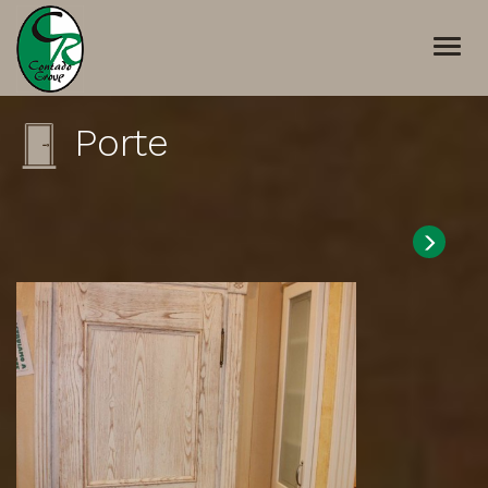
Togg
navi
Porte