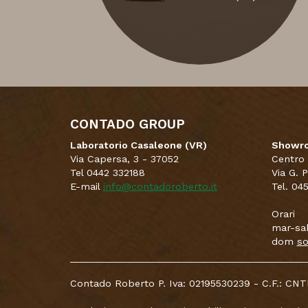
CONTADO GROUP
Laboratorio Casaleone (VR)
Showro
Via Capersa, 3 - 37052
Centro
Tel 0442 332188
Via G. 
E-mail
info@contadoroberto.it
Tel. 04
Orari
mar-sab
dom
so
Contado Roberto P. Iva: 02195530239 - C.F.: 