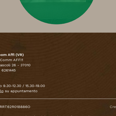
om Affi (VR)
 Comm AFFI1
Pascoli 26 - 37010
5 6261445
 9.30-12.30 / 15.30-19.00
lo
su appuntamento
CNTRRT62R01B886O
Cr