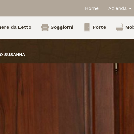
Home
Azienda
ere da Letto
Soggiorni
Porte
Mob
LO SUSANNA