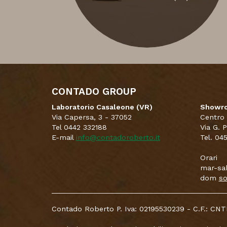
CONTADO GROUP
Laboratorio Casaleone (VR)
Showro
Via Capersa, 3 - 37052
Centro
Tel 0442 332188
Via G. 
E-mail
info@contadoroberto.it
Tel. 04
Orari
mar-sab
dom
so
Contado Roberto P. Iva: 02195530239 - C.F.: 