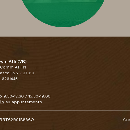
om Affi (VR)
 Comm AFFI1
Pascoli 26 - 37010
5 6261445
 9.30-12.30 / 15.30-19.00
lo
su appuntamento
CNTRRT62R01B886O
Cr