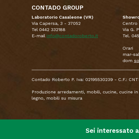
CONTADO GROUP
Laboratorio Casaleone (VR)
Showro
Via Capersa, 3 - 37052
Centro
Tel 0442 332188
Via G. 
E-mail
info@contadoroberto.it
Tel. 04
Orari
mar-sab
dom
so
Contado Roberto P. Iva: 02195530239 - C.F.: 
Produzione arredamenti, mobili, cucine, cucine in
legno, mobili su misura
Sei interessato 