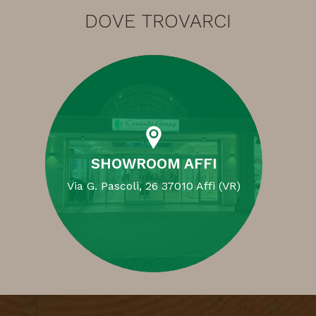
DOVE TROVARCI
SHOWROOM AFFI
Via G. Pascoli, 26 37010 Affi (VR)