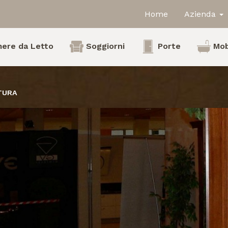
Home
Azienda
ere da Letto
Soggiorni
Porte
Mob
TURA