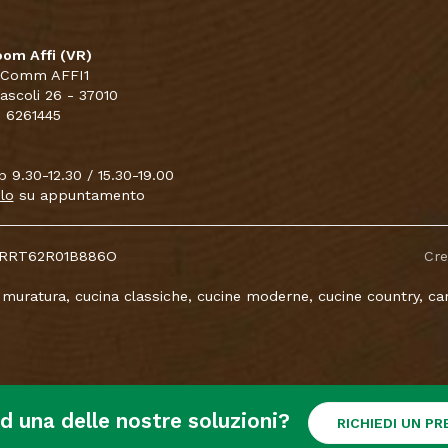
om Affi (VR)
 Comm AFFI1
Pascoli 26 - 37010
5 6261445
 9.30-12.30 / 15.30-19.00
lo
su appuntamento
CNTRRT62R01B886O
Cr
 muratura, cucina classiche, cucine moderne, cucine country, came
ad una delle nostre soluzioni?
RICHIEDI UN P