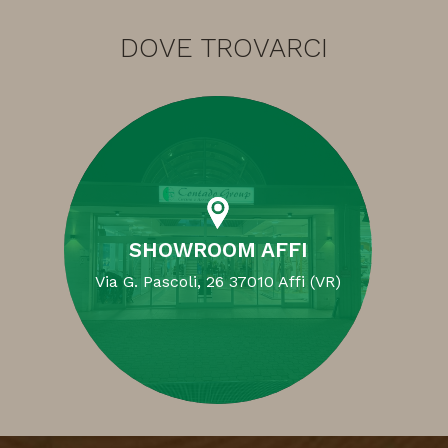
DOVE TROVARCI
SHOWROOM AFFI
Via G. Pascoli, 26 37010 Affi (VR)