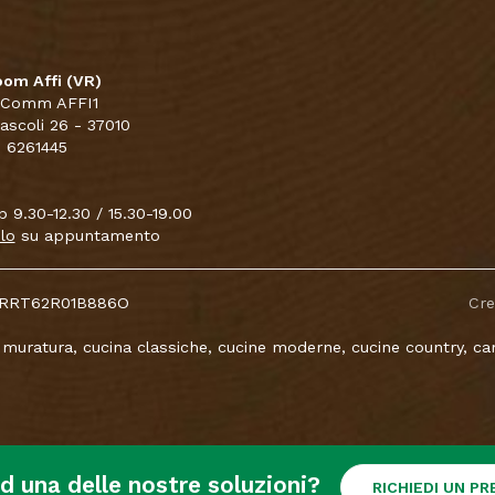
om Affi (VR)
 Comm AFFI1
Pascoli 26 - 37010
5 6261445
 9.30-12.30 / 15.30-19.00
lo
su appuntamento
CNTRRT62R01B886O
Cr
 muratura, cucina classiche, cucine moderne, cucine country, came
ad una delle nostre soluzioni?
RICHIEDI UN P