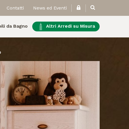
Contatti
News ed Eventi
ili da Bagno
Altri Arredi su Misura
O